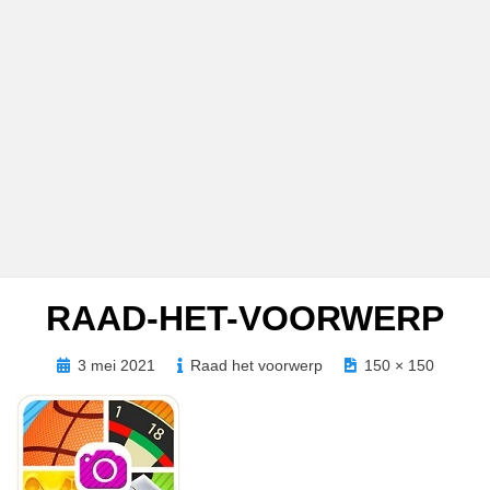
RAAD-HET-VOORWERP
Geplaatst
3 mei 2021
Raad het voorwerp
150 × 150
op