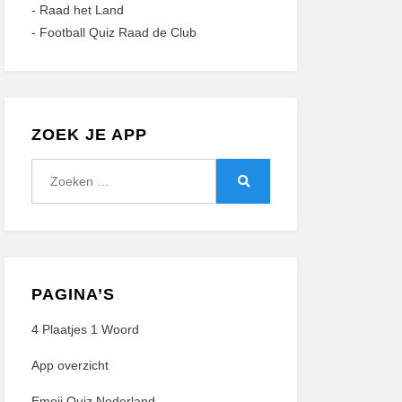
-
Raad het Land
-
Football Quiz Raad de Club
ZOEK JE APP
Zoeken
naar:
Zoeken
PAGINA’S
4 Plaatjes 1 Woord
App overzicht
Emoji Quiz Nederland