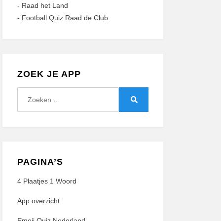
-
Raad het Land
-
Football Quiz Raad de Club
ZOEK JE APP
Zoeken
naar:
Zoeken
PAGINA’S
4 Plaatjes 1 Woord
App overzicht
Emoji Quiz Nederland