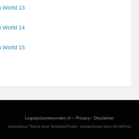
n World 13
n World 14
n World 15
Logoquizantwoorden.nl –
Privacy
–
Disclaimer
Amphibious Theme door
TemplatePocket
⋅
Aangedreven door
WordPress