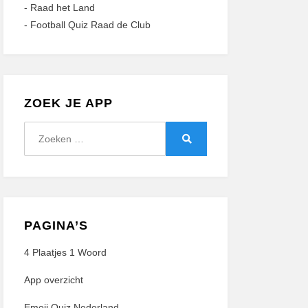
-
Raad het Land
-
Football Quiz Raad de Club
ZOEK JE APP
Zoeken
naar:
Zoeken
PAGINA’S
4 Plaatjes 1 Woord
App overzicht
Emoji Quiz Nederland