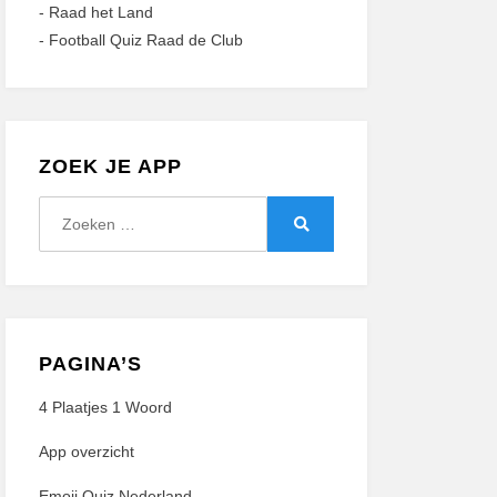
-
Raad het Land
-
Football Quiz Raad de Club
ZOEK JE APP
Zoeken
naar:
Zoeken
PAGINA’S
4 Plaatjes 1 Woord
App overzicht
Emoji Quiz Nederland