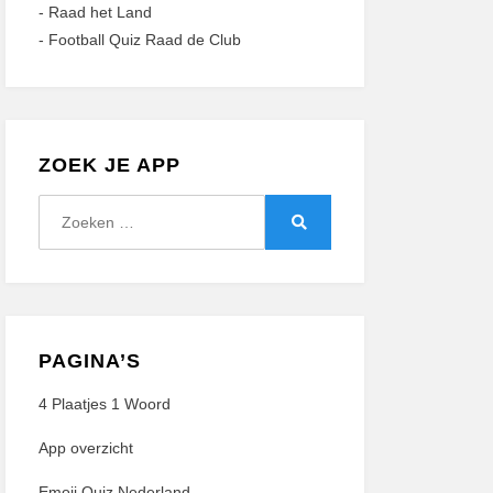
-
Raad het Land
-
Football Quiz Raad de Club
ZOEK JE APP
Zoeken
naar:
Zoeken
PAGINA’S
4 Plaatjes 1 Woord
App overzicht
Emoji Quiz Nederland