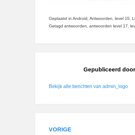
Geplaatst in
Android
,
Antwoorden
,
level 15
,
L
Getagd
antwoorden
,
antwoorden level 17
,
le
Gepubliceerd doo
Bekijk alle berichten van admin_logo
VORIGE
Bericht