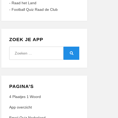
-
Raad het Land
-
Football Quiz Raad de Club
ZOEK JE APP
Zoeken
naar:
Zoeken
PAGINA’S
4 Plaatjes 1 Woord
App overzicht
Emoji Quiz Nederland