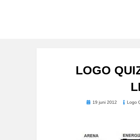
LOGO QUI
L
Geplaatst
19 juni 2012
Logo Q
op