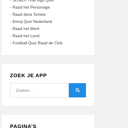
-
Scratch That logo Quiz
-
Raad het Personage
-
Raad deze Schets
-
Emoji Quiz Nederland
-
Raad het Merk
-
Raad het Land
-
Football Quiz Raad de Club
ZOEK JE APP
Zoeken
naar:
Zoeken
PAGINA’S