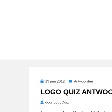
Geplaatst
19 juni 2012
Antwoorden
op
LOGO QUIZ ANTWOO
door
LogoQuiz