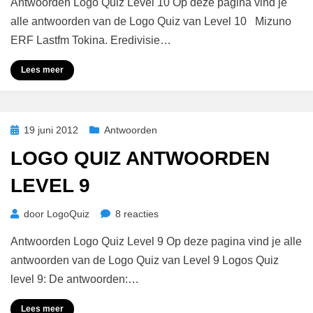
Antwoorden Logo Quiz Level 10 Op deze pagina vind je
Quiz
Antwoorden
alle antwoorden van de Logo Quiz van Level 10 Mizuno
Level
ERF Lastfm Tokina. Eredivisie…
10
Lees meer
Geplaatst
19 juni 2012
Antwoorden
op
LOGO QUIZ ANTWOORDEN
LEVEL 9
op
door
LogoQuiz
8 reacties
Logo
Antwoorden Logo Quiz Level 9 Op deze pagina vind je alle
Quiz
Antwoorden
antwoorden van de Logo Quiz van Level 9 Logos Quiz
Level
level 9: De antwoorden:…
9
Lees meer