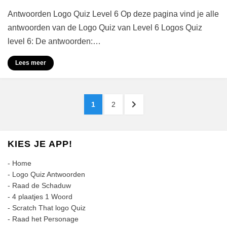
Logo
Antwoorden Logo Quiz Level 6 Op deze pagina vind je alle
Quiz
Antwoorden
antwoorden van de Logo Quiz van Level 6 Logos Quiz
Level
level 6: De antwoorden:…
6
Lees meer
Berichten
PAGINA
PAGINA
VOLGENDE
1
2
paginering
PAGINA
KIES JE APP!
-
Home
-
Logo Quiz Antwoorden
-
Raad de Schaduw
-
4 plaatjes 1 Woord
-
Scratch That logo Quiz
-
Raad het Personage