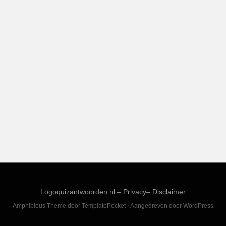
Logoquizantwoorden.nl –
Privacy
–
Disclaimer
Amphibious Theme door
TemplatePocket
⋅
Aangedreven door
WordPress