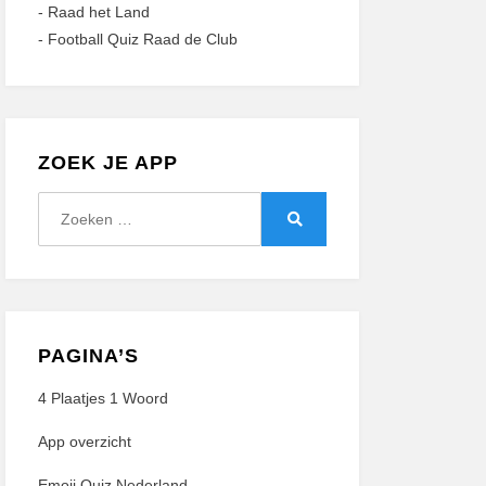
-
Raad het Land
-
Football Quiz Raad de Club
ZOEK JE APP
Zoeken
naar:
Zoeken
PAGINA’S
4 Plaatjes 1 Woord
App overzicht
Emoji Quiz Nederland