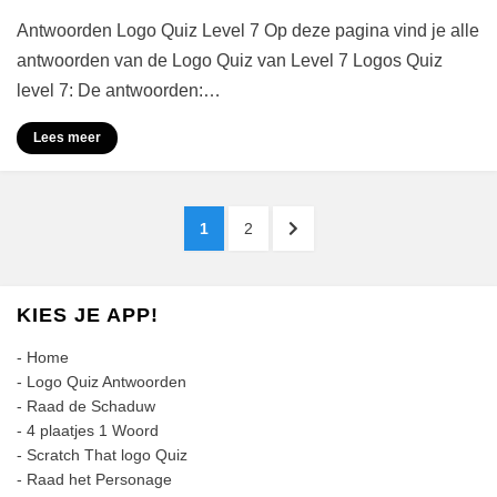
Antwoorden Logo Quiz Level 7 Op deze pagina vind je alle
antwoorden van de Logo Quiz van Level 7 Logos Quiz
level 7: De antwoorden:…
Lees meer
Berichten
PAGINA
PAGINA
VOLGENDE
1
2
paginering
PAGINA
KIES JE APP!
-
Home
-
Logo Quiz Antwoorden
-
Raad de Schaduw
-
4 plaatjes 1 Woord
-
Scratch That logo Quiz
-
Raad het Personage