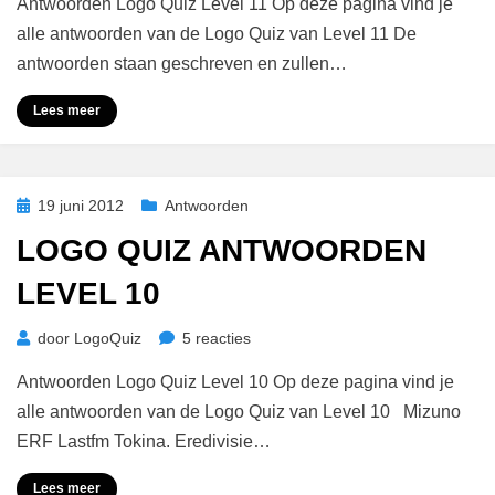
Antwoorden Logo Quiz Level 11 Op deze pagina vind je
alle antwoorden van de Logo Quiz van Level 11 De
antwoorden staan geschreven en zullen…
Lees meer
Geplaatst
19 juni 2012
Antwoorden
op
LOGO QUIZ ANTWOORDEN
LEVEL 10
op
door
LogoQuiz
5 reacties
Logo
Antwoorden Logo Quiz Level 10 Op deze pagina vind je
Quiz
Antwoorden
alle antwoorden van de Logo Quiz van Level 10 Mizuno
Level
ERF Lastfm Tokina. Eredivisie…
10
Lees meer