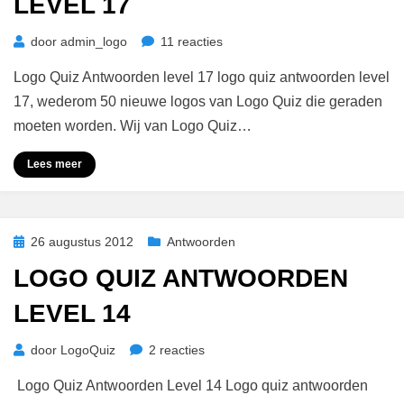
LEVEL 17
op
door
admin_logo
11 reacties
Logo
Logo Quiz Antwoorden level 17 logo quiz antwoorden level
Quiz
Antwoorden
17, wederom 50 nieuwe logos van Logo Quiz die geraden
Level
moeten worden. Wij van Logo Quiz…
17
Lees meer
Geplaatst
26 augustus 2012
Antwoorden
op
LOGO QUIZ ANTWOORDEN
LEVEL 14
op
door
LogoQuiz
2 reacties
Logo
Logo Quiz Antwoorden Level 14 Logo quiz antwoorden
Quiz