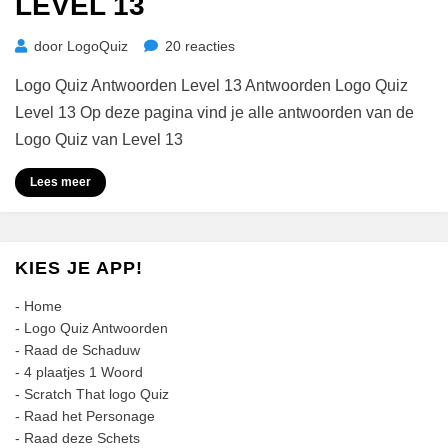
LEVEL 13
op
door
LogoQuiz
20 reacties
Logo
Logo Quiz Antwoorden Level 13 Antwoorden Logo Quiz
Quiz
Antwoorden
Level 13 Op deze pagina vind je alle antwoorden van de
Level
Logo Quiz van Level 13
13
Lees meer
KIES JE APP!
-
Home
-
Logo Quiz Antwoorden
-
Raad de Schaduw
-
4 plaatjes 1 Woord
-
Scratch That logo Quiz
-
Raad het Personage
-
Raad deze Schets