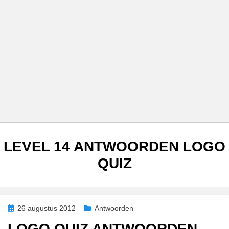
TAG
:
LEVEL 14 ANTWOORDEN LOGO
QUIZ
Geplaatst
26 augustus 2012
Antwoorden
op
LOGO QUIZ ANTWOORDEN