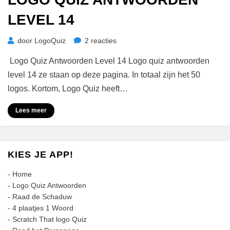
LEVEL 14
op
door
LogoQuiz
2 reacties
Logo
Logo Quiz Antwoorden Level 14 Logo quiz antwoorden
Quiz
Antwoorden
level 14 ze staan op deze pagina. In totaal zijn het 50
Level
logos. Kortom, Logo Quiz heeft…
14
Lees meer
KIES JE APP!
-
Home
-
Logo Quiz Antwoorden
-
Raad de Schaduw
-
4 plaatjes 1 Woord
-
Scratch That logo Quiz