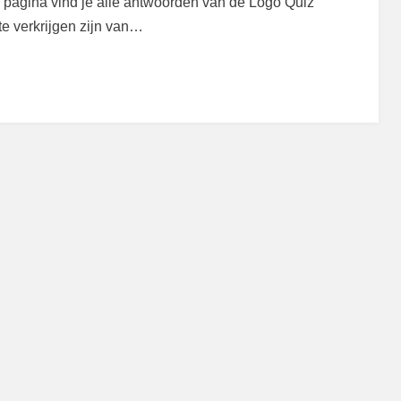
pagina vind je alle antwoorden van de Logo Quiz
e verkrijgen zijn van…