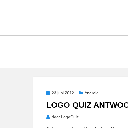
Geplaatst
23 juni 2012
Android
op
LOGO QUIZ ANTWO
door
LogoQuiz