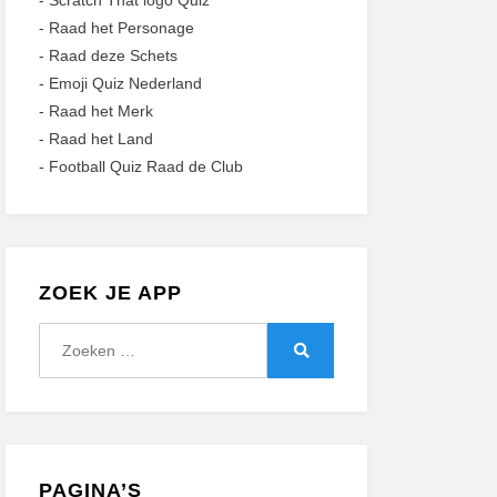
-
Scratch That logo Quiz
-
Raad het Personage
-
Raad deze Schets
-
Emoji Quiz Nederland
-
Raad het Merk
-
Raad het Land
-
Football Quiz Raad de Club
ZOEK JE APP
Zoeken
naar:
Zoeken
PAGINA’S