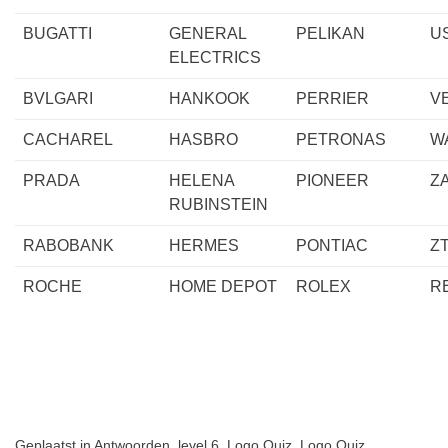
BUGATTI
GENERAL
PELIKAN
U
ELECTRICS
BVLGARI
HANKOOK
PERRIER
V
CACHAREL
HASBRO
PETRONAS
W
PRADA
HELENA
PIONEER
Z
RUBINSTEIN
RABOBANK
HERMES
PONTIAC
Z
ROCHE
HOME DEPOT
ROLEX
R
Geplaatst in
Antwoorden
,
level 6
,
Logo Quiz
,
Logo Quiz