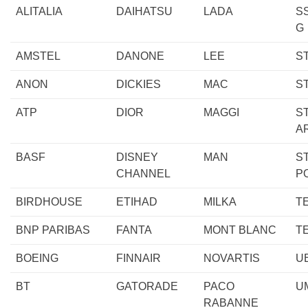
ALITALIA
DAIHATSU
LADA
S
G
AMSTEL
DANONE
LEE
S
ANON
DICKIES
MAC
S
ATP
DIOR
MAGGI
S
A
BASF
DISNEY
MAN
S
CHANNEL
P
BIRDHOUSE
ETIHAD
MILKA
T
BNP PARIBAS
FANTA
MONT BLANC
T
BOEING
FINNAIR
NOVARTIS
U
BT
GATORADE
PACO
U
RABANNE