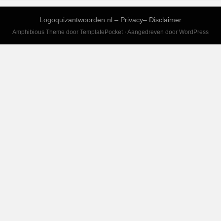
Logoquizantwoorden.nl –
Privacy
–
Disclaimer
Amphibious Theme door
TemplatePocket
⋅
Aangedreven door
WordPress