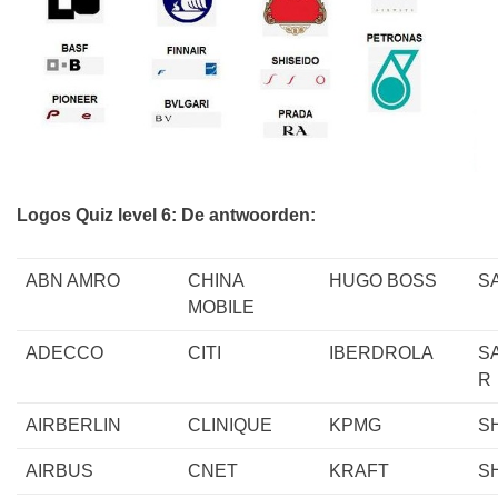
Logos Quiz level 6: De antwoorden:
ABN AMRO
CHINA
HUGO BOSS
S
MOBILE
ADECCO
CITI
IBERDROLA
S
R
AIRBERLIN
CLINIQUE
KPMG
S
AIRBUS
CNET
KRAFT
S