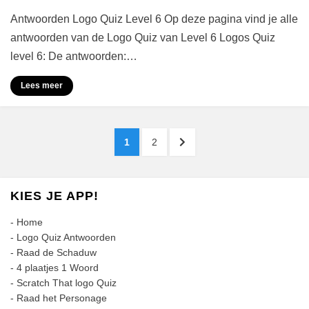
Logo
Antwoorden Logo Quiz Level 6 Op deze pagina vind je alle
Quiz
Antwoorden
antwoorden van de Logo Quiz van Level 6 Logos Quiz
Level
level 6: De antwoorden:…
6
Lees meer
Berichten
PAGINA
PAGINA
VOLGENDE
1
2
paginering
PAGINA
KIES JE APP!
-
Home
-
Logo Quiz Antwoorden
-
Raad de Schaduw
-
4 plaatjes 1 Woord
-
Scratch That logo Quiz
-
Raad het Personage