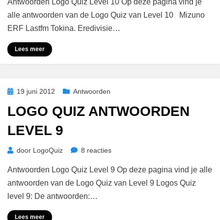
Antwoorden Logo Quiz Level 10 Op deze pagina vind je
Quiz
Antwoorden
alle antwoorden van de Logo Quiz van Level 10 Mizuno
Level
ERF Lastfm Tokina. Eredivisie…
10
Lees meer
Geplaatst
19 juni 2012
Antwoorden
op
LOGO QUIZ ANTWOORDEN
LEVEL 9
op
door
LogoQuiz
8 reacties
Logo
Antwoorden Logo Quiz Level 9 Op deze pagina vind je alle
Quiz
Antwoorden
antwoorden van de Logo Quiz van Level 9 Logos Quiz
Level
level 9: De antwoorden:…
9
Lees meer