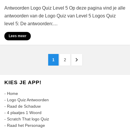
Logo
Antwoorden Logo Quiz Level 5 Op deze pagina vind je alle
Quiz
Antwoorden
antwoorden van de Logo Quiz van Level 5 Logos Quiz
Level
level 5: De antwoorden:…
5
Lees meer
Berichten
PAGINA
PAGINA
VOLGENDE
1
2
paginering
PAGINA
KIES JE APP!
-
Home
-
Logo Quiz Antwoorden
-
Raad de Schaduw
-
4 plaatjes 1 Woord
-
Scratch That logo Quiz
-
Raad het Personage