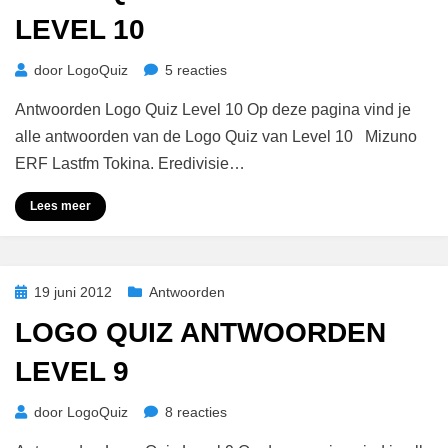
LEVEL 10
op
door
LogoQuiz
5 reacties
Logo
Antwoorden Logo Quiz Level 10 Op deze pagina vind je
Quiz
Antwoorden
alle antwoorden van de Logo Quiz van Level 10 Mizuno
Level
ERF Lastfm Tokina. Eredivisie…
10
Lees meer
Geplaatst
19 juni 2012
Antwoorden
op
LOGO QUIZ ANTWOORDEN
LEVEL 9
op
door
LogoQuiz
8 reacties
Logo