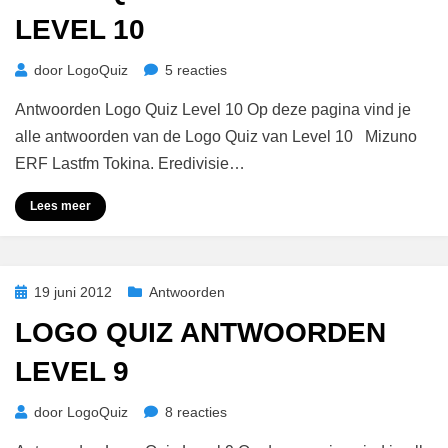
LEVEL 10
op
door
LogoQuiz
5 reacties
Logo
Antwoorden Logo Quiz Level 10 Op deze pagina vind je
Quiz
Antwoorden
alle antwoorden van de Logo Quiz van Level 10 Mizuno
Level
ERF Lastfm Tokina. Eredivisie…
10
Lees meer
Geplaatst
19 juni 2012
Antwoorden
op
LOGO QUIZ ANTWOORDEN
LEVEL 9
op
door
LogoQuiz
8 reacties
Logo