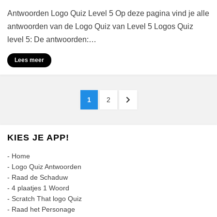
Logo
Antwoorden Logo Quiz Level 5 Op deze pagina vind je alle
Quiz
Antwoorden
antwoorden van de Logo Quiz van Level 5 Logos Quiz
Level
level 5: De antwoorden:…
5
Lees meer
Berichten
PAGINA
PAGINA
VOLGENDE
1
2
paginering
PAGINA
KIES JE APP!
-
Home
-
Logo Quiz Antwoorden
-
Raad de Schaduw
-
4 plaatjes 1 Woord
-
Scratch That logo Quiz
-
Raad het Personage