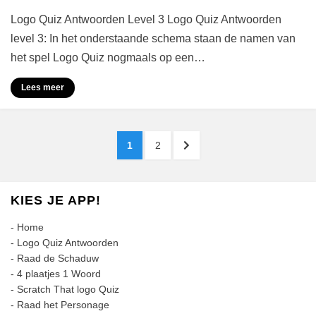
Logo
Logo Quiz Antwoorden Level 3 Logo Quiz Antwoorden
Quiz
Antwoorden
level 3: In het onderstaande schema staan de namen van
Level
het spel Logo Quiz nogmaals op een…
3
Lees meer
Berichten
PAGINA
PAGINA
VOLGENDE
1
2
paginering
PAGINA
KIES JE APP!
-
Home
-
Logo Quiz Antwoorden
-
Raad de Schaduw
-
4 plaatjes 1 Woord
-
Scratch That logo Quiz
-
Raad het Personage