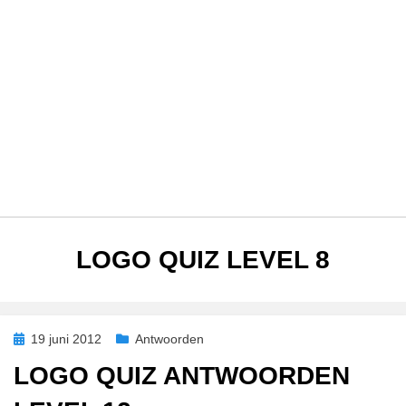
TAG
:
LOGO QUIZ LEVEL 8
Geplaatst
19 juni 2012
Antwoorden
op
LOGO QUIZ ANTWOORDEN