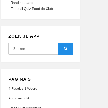
-
Raad het Land
-
Football Quiz Raad de Club
ZOEK JE APP
Zoeken
naar:
Zoeken
PAGINA’S
4 Plaatjes 1 Woord
App overzicht
Emoji Quiz Nederland